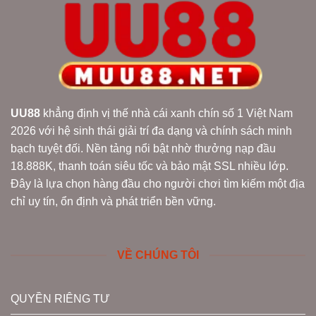
UU88
khẳng định vị thế nhà cái xanh chín số 1 Việt Nam
2026 với hệ sinh thái giải trí đa dạng và chính sách minh
bạch tuyệt đối. Nền tảng nổi bật nhờ thưởng nạp đầu
18.888K, thanh toán siêu tốc và bảo mật SSL nhiều lớp.
Đây là lựa chọn hàng đầu cho người chơi tìm kiếm một địa
chỉ uy tín, ổn định và phát triển bền vững.
VỀ CHÚNG TÔI
QUYỀN RIÊNG TƯ