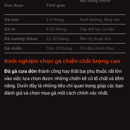
Nội dung chính
Giai đoạn
Thời gian
Gà con
1-6 tháng
Nuôi dưỡng, tăng cân
Gà tơ
6-12 tháng
Tập thể lực cơ bản
Gà trưởng thành
12-18 tháng
Rèn kỹ thuật đòn
Gà chiến
Trên 18 tháng
Thi đấu chính thức
Kinh nghiệm chọn gà chiến chất lượng cao
Đá gà cựa đòn
thành công hay thất bại phụ thuộc rất lớn
vào việc lựa chọn được những chiến kê có tố chất và tiềm
năng. Dưới đây là những tiêu chí quan trọng giúp các bạn
đánh giá và chọn mua gà một cách chính xác nhất.