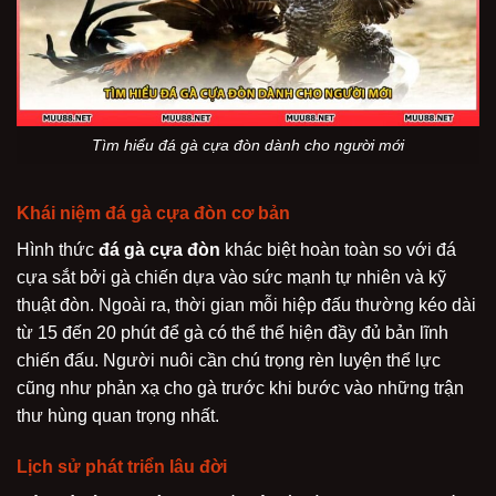
Tìm hiểu đá gà cựa đòn dành cho người mới
Khái niệm đá gà cựa đòn cơ bản
Hình thức
đá gà cựa đòn
khác biệt hoàn toàn so với đá
cựa sắt bởi gà chiến dựa vào sức mạnh tự nhiên và kỹ
thuật đòn. Ngoài ra, thời gian mỗi hiệp đấu thường kéo dài
từ 15 đến 20 phút để gà có thể thể hiện đầy đủ bản lĩnh
chiến đấu. Người nuôi cần chú trọng rèn luyện thể lực
cũng như phản xạ cho gà trước khi bước vào những trận
thư hùng quan trọng nhất.
Lịch sử phát triển lâu đời