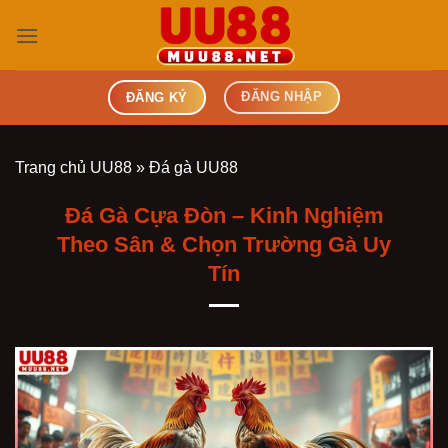
Bỏ
qua
nội
dung
ĐĂNG NHẬP
ĐĂNG KÝ
Trang chủ UU88
»
Đá gà UU88
Đá Gà Cựa Đòn – Kinh Nghiệm
Theo Sân & Chọn Trường Gà Uy
Tín