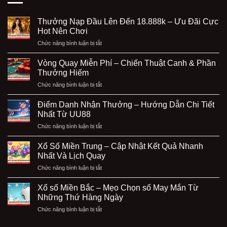
Thưởng Nạp Đầu Lên Đến 18.888k – Ưu Đãi Cực
Hot Nên Chơi
ở
Chức năng bình luận bị tắt
Thưởng
Nạp
Vòng Quay Miễn Phí – Chiến Thuật Canh & Phần
Đầu
Thưởng Hiếm
Lên
ở
Chức năng bình luận bị tắt
Đến
Vòng
18.888k
Quay
–
Điểm Danh Nhận Thưởng – Hướng Dẫn Chi Tiết
Miễn
Ưu
Nhất Từ UU88
Phí
Đãi
ở
Chức năng bình luận bị tắt
–
Cực
Điểm
Chiến
Hot
Danh
Thuật
Xổ Số Miền Trung – Cập Nhật Kết Quả Nhanh
Nên
Nhận
Canh
Nhất Và Lịch Quay
Chơi
Thưởng
&
ở
Chức năng bình luận bị tắt
–
Phần
Xổ
Hướng
Thưởng
Số
Dẫn
Xổ số Miền Bắc – Mẹo Chọn số May Mắn Từ
Hiếm
Miền
Chi
Những Thứ Hàng Ngày
Trung
Tiết
ở
Chức năng bình luận bị tắt
–
Nhất
Xổ
Cập
Từ
số