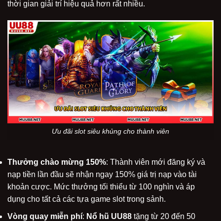
thời gian giải trí hiệu quả hơn rất nhiều.
Ưu đãi slot siêu khủng cho thành viên
Thưởng chào mừng 150%
: Thành viên mới đăng ký và
nạp tiền lần đầu sẽ nhận ngay 150% giá trị nạp vào tài
khoản cược. Mức thưởng tối thiểu từ 100 nghìn và áp
dụng cho tất cả các tựa game slot trong sảnh.
Vòng quay miễn phí
:
Nổ hũ UU88
tặng từ 20 đến 50