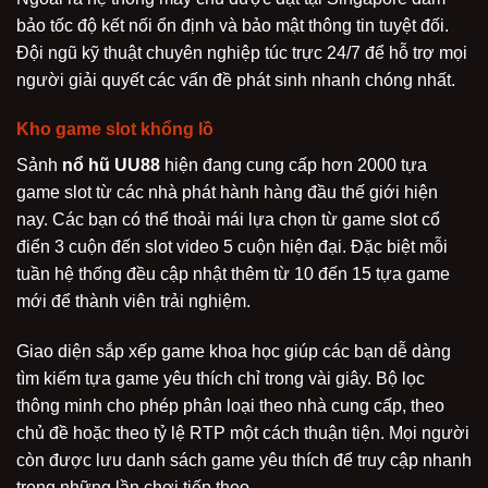
bảo tốc độ kết nối ổn định và bảo mật thông tin tuyệt đối.
Đội ngũ kỹ thuật chuyên nghiệp túc trực 24/7 để hỗ trợ mọi
người giải quyết các vấn đề phát sinh nhanh chóng nhất.
Kho game slot khổng lồ
Sảnh
nổ hũ UU88
hiện đang cung cấp hơn 2000 tựa
game slot từ các nhà phát hành hàng đầu thế giới hiện
nay. Các bạn có thể thoải mái lựa chọn từ game slot cổ
điển 3 cuộn đến slot video 5 cuộn hiện đại. Đặc biệt mỗi
tuần hệ thống đều cập nhật thêm từ 10 đến 15 tựa game
mới để thành viên trải nghiệm.
Giao diện sắp xếp game khoa học giúp các bạn dễ dàng
tìm kiếm tựa game yêu thích chỉ trong vài giây. Bộ lọc
thông minh cho phép phân loại theo nhà cung cấp, theo
chủ đề hoặc theo tỷ lệ RTP một cách thuận tiện. Mọi người
còn được lưu danh sách game yêu thích để truy cập nhanh
trong những lần chơi tiếp theo.