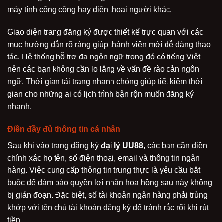
máy tính công cộng hay điện thoại người khác.
Giao diện trang đăng ký được thiết kế trực quan với các
mục hướng dẫn rõ ràng giúp thành viên mới dễ dàng thao
tác. Hệ thống hỗ trợ đa ngôn ngữ trong đó có tiếng Việt
nên các bạn không cần lo lắng về vấn đề rào cản ngôn
ngữ. Thời gian tải trang nhanh chóng giúp tiết kiệm thời
gian cho những ai có lịch trình bận rộn muốn đăng ký
nhanh.
Điền đầy đủ thông tin cá nhân
Sau khi vào trang đăng ký
đại lý UU88
, các bạn cần điền
chính xác họ tên, số điện thoại, email và thông tin ngân
hàng. Việc cung cấp thông tin trung thực là yêu cầu bắt
buộc để đảm bảo quyền lợi nhận hoa hồng sau này không
bị gián đoạn. Đặc biệt, số tài khoản ngân hàng phải trùng
khớp với tên chủ tài khoản đăng ký để tránh rắc rối khi rút
tiền.