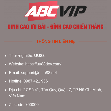
THÔNG TIN LIÊN HỆ
Thương hiệu:
UU88
Website:
https://uu88dev.com/
Email:
support@muu88.net
Hotline: 0987 421 936
Địa chỉ: 27 Số 41, Tân Quy, Quận 7, TP Hồ Chí Minh,
Việt Nam
Zipcode: 700000