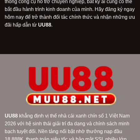
thống công cụ hỗ trợ chuyên nghiệp, bất kỳ ai cũng có thể
bắt đầu hành trình kinh doanh của mình. Hãy đăng ký ngay
hôm nay để trở thành đối tác chính thức và nhận những ưu
đãi hấp dẫn từ
UU88
.
UU88
khẳng định vị thế nhà cái xanh chín số 1 Việt Nam
2026 với hệ sinh thái giải trí đa dạng và chính sách minh
bạch tuyệt đối. Nền tảng nổi bật nhờ thưởng nạp đầu
18.888K, thanh toán siêu tốc và bảo mật SSL nhiều lớp.