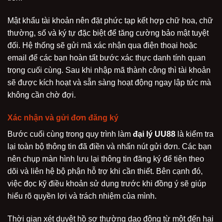
Mật khẩu tài khoản nên đặt phức tạp kết hợp chữ hoa, chữ
thường, số và ký tự đặc biệt để tăng cường bảo mật tuyệt
đối. Hệ thống sẽ gửi mã xác nhận qua điện thoại hoặc
email để các bạn hoàn tất bước xác thực danh tính quan
trọng cuối cùng. Sau khi nhập mã thành công thì tài khoản
sẽ được kích hoạt và sẵn sàng hoạt động ngay lập tức mà
không cần chờ đợi.
Xác nhận và gửi đơn đăng ký
Bước cuối cùng trong quy trình làm
đại lý UU88
là kiểm tra
lại toàn bộ thông tin đã điền và nhấn nút gửi đơn. Các bạn
nên chụp màn hình lưu lại thông tin đăng ký để tiện theo
dõi và liên hệ bộ phận hỗ trợ khi cần thiết. Bên cạnh đó,
việc đọc kỹ điều khoản sử dụng trước khi đồng ý sẽ giúp
hiểu rõ quyền lợi và trách nhiệm của mình.
Thời gian xét duyệt hồ sơ thường dao động từ một đến hai