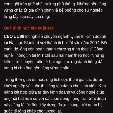
còn ngồi trên ghế nhà trường phổ thông. Những nền tảng
vững chắc từ gia đình chính là bệ phóng cho sự nghiệp
lừng lẫy sau này của ông.
Quá trình học tập xuất sắc
CEO UU88
tốt nghiệp chuyên ngành Quản trị Kinh doanh
tại Đại học Stanford với thành tích xuất sắc năm 2007. Bên
cạnh đó, ông còn hoàn thành chương trình thạc sĩ Công
nghệ Thông tin tại MIT chỉ sau hai năm theo học. Những
kiến thức chuyên môn từ hai ngôi trường danh tiếng đã
trang bị cho ông nền tảng vững chắc.
Trong thời gian du học, ông tích cực tham gia các dự án
khởi nghiệp và cuộc thi sáng tạo dành cho sinh viên. Khả
năng kết hợp giữa tư duy kinh doanh và công nghệ giúp
ông nổi bật hơn so với các bạn đồng trang lứa. Giai đoạn
này cũng là lúc ông xây dựng được mạng lưới quan hệ
quốc tế rộng khắp cho tương lai.