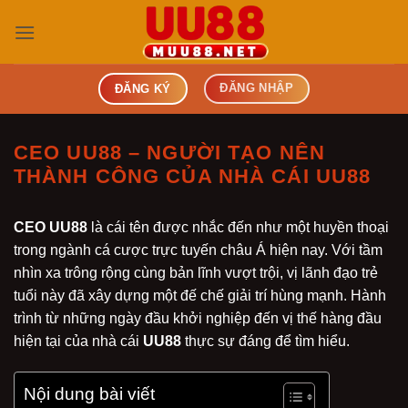
Bỏ
qua
nội
dung
ĐĂNG NHẬP
ĐĂNG KÝ
CEO UU88 – NGƯỜI TẠO NÊN
THÀNH CÔNG CỦA NHÀ CÁI UU88
CEO UU88
là cái tên được nhắc đến như một huyền thoại
trong ngành cá cược trực tuyến châu Á hiện nay. Với tầm
nhìn xa trông rộng cùng bản lĩnh vượt trội, vị lãnh đạo trẻ
tuổi này đã xây dựng một đế chế giải trí hùng mạnh. Hành
trình từ những ngày đầu khởi nghiệp đến vị thế hàng đầu
hiện tại của nhà cái
UU88
thực sự đáng để tìm hiểu.
Nội dung bài viết