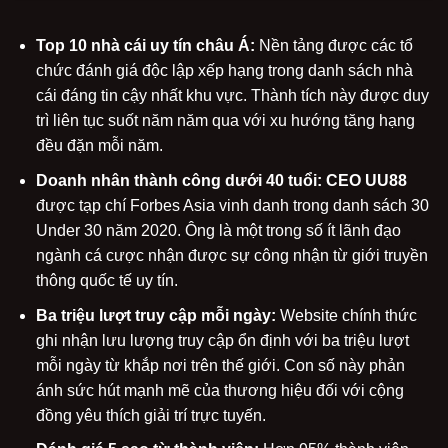
Top 10 nhà cái uy tín châu Á:
Nền tảng được các tổ
chức đánh giá độc lập xếp hạng trong danh sách nhà
cái đáng tin cậy nhất khu vực. Thành tích này được duy
trì liên tục suốt năm năm qua với xu hướng tăng hạng
đều đặn mỗi năm.
Doanh nhân thành công dưới 40 tuổi:
CEO UU88
được tạp chí Forbes Asia vinh danh trong danh sách 30
Under 30 năm 2020. Ông là một trong số ít lãnh đạo
ngành cá cược nhận được sự công nhận từ giới truyền
thông quốc tế uy tín.
Ba triệu lượt truy cập mỗi ngày:
Website chính thức
ghi nhận lưu lượng truy cập ổn định với ba triệu lượt
mỗi ngày từ khắp nơi trên thế giới. Con số này phản
ánh sức hút mạnh mẽ của thương hiệu đối với cộng
đồng yêu thích giải trí trực tuyến.