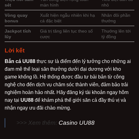
sét
màn hình
nhỏ
Vòng quay
Xuất hiện ngẫu nhiên khi hạ
Nhân đôi phần
bonus
cá đặc biệt
thưởng
Jackpot tích
Giá trị tăng liên tục theo số
Thưởng lên tới
lũy
cược
tỷ đồng
Lời kết
Bắn cá UU88
thực sự là điểm đến lý tưởng cho những ai
đam mê thể loại săn thưởng dưới đại dương với kho
game khổng lồ. Hệ thống được đầu tư bài bản từ công
nghệ cho đến dịch vụ chăm sóc thành viên, đảm bảo trải
nghiệm hoàn hảo nhất. Hãy đăng ký tài khoản ngay hôm
nay tại
UU88
để khám phá thế giới săn cá đầy thú vị và
nhận ngay ưu đãi chào mừng.
>>> Xem thêm:
Casino UU88