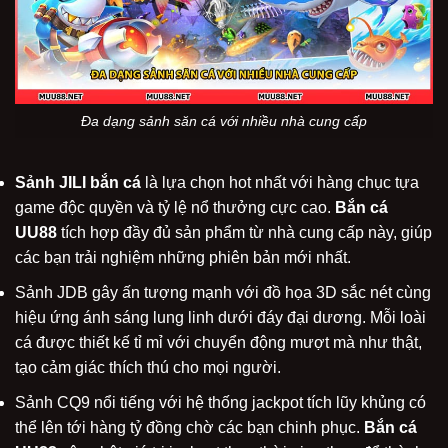
Đa dạng sảnh săn cá với nhiều nhà cung cấp
Sảnh JILI bắn cá
là lựa chọn hot nhất với hàng chục tựa
game độc quyền và tỷ lệ nổ thưởng cực cao.
Bắn cá
UU88
tích hợp đầy đủ sản phẩm từ nhà cung cấp này, giúp
các bạn trải nghiệm những phiên bản mới nhất.
Sảnh JDB gây ấn tượng mạnh với đồ họa 3D sắc nét cùng
hiệu ứng ánh sáng lung linh dưới đáy đại dương. Mỗi loài
cá được thiết kế tỉ mỉ với chuyển động mượt mà như thật,
tạo cảm giác thích thú cho mọi người.
Sảnh CQ9 nổi tiếng với hệ thống jackpot tích lũy khủng có
thể lên tới hàng tỷ đồng chờ các bạn chinh phục.
Bắn cá