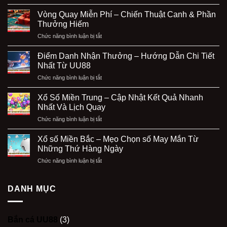
Thưởng
Nạp
Vòng Quay Miễn Phí – Chiến Thuật Canh & Phần
Đầu
Thưởng Hiếm
Lên
ở
Chức năng bình luận bị tắt
Đến
Vòng
18.888k
Quay
–
Điểm Danh Nhận Thưởng – Hướng Dẫn Chi Tiết
Miễn
Ưu
Nhất Từ UU88
Phí
Đãi
ở
Chức năng bình luận bị tắt
–
Cực
Điểm
Chiến
Hot
Danh
Thuật
Xổ Số Miền Trung – Cập Nhật Kết Quả Nhanh
Nên
Nhận
Canh
Nhất Và Lịch Quay
Chơi
Thưởng
&
ở
Chức năng bình luận bị tắt
–
Phần
Xổ
Hướng
Thưởng
Số
Dẫn
Xổ số Miền Bắc – Mẹo Chọn số May Mắn Từ
Hiếm
Miền
Chi
Những Thứ Hàng Ngày
Trung
Tiết
ở
Chức năng bình luận bị tắt
–
Nhất
Xổ
Cập
Từ
số
Nhật
UU88
Miền
DANH MỤC
Kết
Bắc
Quả
–
Nhanh
Mẹo
Nhất
Bắn cá UU88
(3)
Chọn
Và