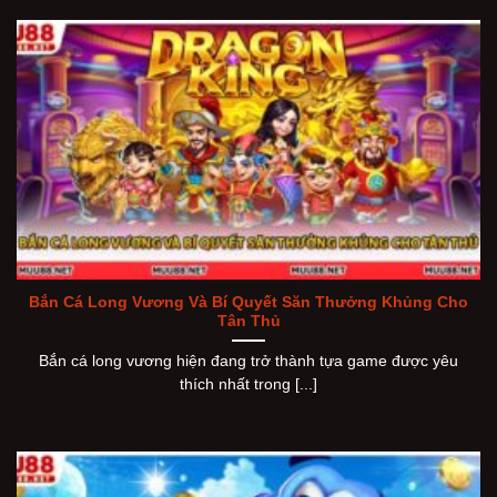
Bắn Cá Long Vương Và Bí Quyết Săn Thưởng Khủng Cho
Tân Thủ
Bắn cá long vương hiện đang trở thành tựa game được yêu
thích nhất trong [...]