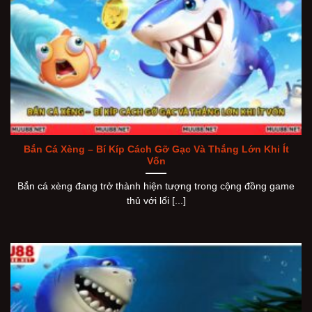
Bắn Cá Xèng – Bí Kíp Cách Gỡ Gạc Và Thắng Lớn Khi Ít
Vốn
Bắn cá xèng đang trở thành hiện tượng trong cộng đồng game
thủ với lối [...]