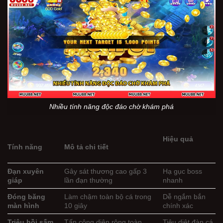
Nhiều tính năng độc đáo chờ khám phá
Hiệu quả
Tính năng
Mô tả chi tiết
Đạn xuyên
Gây sát thương cao gấp 3
Hạ gục boss
giáp
lần đạn thường
nhanh
Đóng băng
Làm chậm toàn bộ cá trong
Dễ ngắm bắn
màn hình
10 giây
chính xác
Triệu hồi sấm
Tấn công diện rộng toàn
Tiêu diệt đàn cá