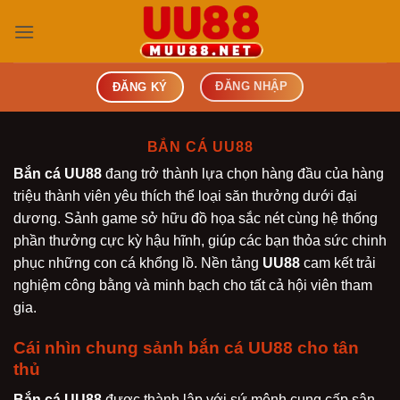
Bỏ
qua
nội
dung
ĐĂNG NHẬP
ĐĂNG KÝ
BẮN CÁ UU88
Bắn cá UU88
đang trở thành lựa chọn hàng đầu của hàng
triệu thành viên yêu thích thể loại săn thưởng dưới đại
dương. Sảnh game sở hữu đồ họa sắc nét cùng hệ thống
phần thưởng cực kỳ hậu hĩnh, giúp các bạn thỏa sức chinh
phục những con cá khổng lồ. Nền tảng
UU88
cam kết trải
nghiệm công bằng và minh bạch cho tất cả hội viên tham
gia.
Cái nhìn chung sảnh bắn cá UU88 cho tân
thủ
Bắn cá UU88
được thành lập với sứ mệnh cung cấp sân