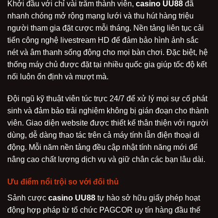
Khởi đầu với chỉ vài trăm thành viên,
casino UU88
đã
nhanh chóng mở rộng mạng lưới và thu hút hàng triệu
người tham gia đặt cược mỗi tháng. Nền tảng liên tục cải
tiến công nghệ livestream HD để đảm bảo hình ảnh sắc
nét và âm thanh sống động cho mọi bàn chơi. Đặc biệt, hệ
thống máy chủ được đặt tại nhiều quốc gia giúp tốc độ kết
nối luôn ổn định và mượt mà.
Đội ngũ kỹ thuật viên túc trực 24/7 để xử lý mọi sự cố phát
sinh và đảm bảo trải nghiệm không bị gián đoạn cho thành
viên. Giao diện website được thiết kế thân thiện với người
dùng, dễ dàng thao tác trên cả máy tính lẫn điện thoại di
động. Mỗi năm nền tảng đều cập nhật tính năng mới để
nâng cao chất lượng dịch vụ và giữ chân các bạn lâu dài.
Ưu điểm nổi trội so với đối thủ
Sảnh cược
casino UU88
tự hào sở hữu giấy phép hoạt
động hợp pháp từ tổ chức PAGCOR uy tín hàng đầu thế