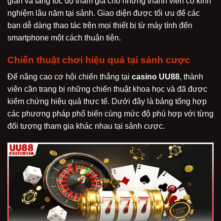
gian và tăng tốc độ tham gia cho những thành viên có kinh
nghiệm lâu năm tại sảnh. Giao diện được tối ưu để các
bạn dễ dàng thao tác trên mọi thiết bị từ máy tính đến
smartphone một cách thuận tiện.
Chiến thuật chơi hiệu quả tại sảnh cược
Để nâng cao cơ hội chiến thắng tại
casino UU88
, thành
viên cần trang bị những chiến thuật khoa học và đã được
kiểm chứng hiệu quả thực tế. Dưới đây là bảng tổng hợp
các phương pháp phổ biến cùng mức độ phù hợp với từng
đối tượng tham gia khác nhau tại sảnh cược.