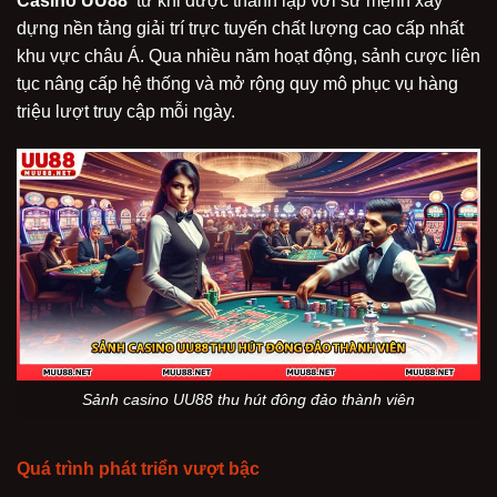
Casino UU88
từ khi được thành lập với sứ mệnh xây
dựng nền tảng giải trí trực tuyến chất lượng cao cấp nhất
khu vực châu Á. Qua nhiều năm hoạt động, sảnh cược liên
tục nâng cấp hệ thống và mở rộng quy mô phục vụ hàng
triệu lượt truy cập mỗi ngày.
Sảnh casino UU88 thu hút đông đảo thành viên
Quá trình phát triển vượt bậc