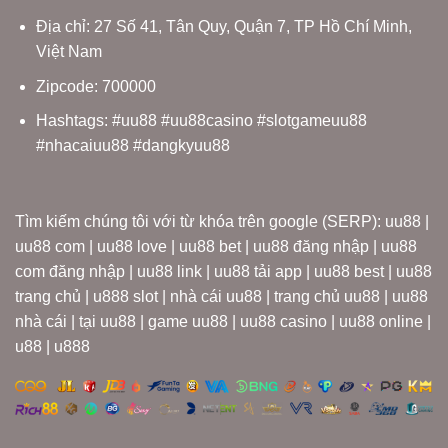
Địa chỉ: 27 Số 41, Tân Quy, Quận 7, TP Hồ Chí Minh,
Việt Nam
Zipcode: 700000
Hashtags: #uu88 #uu88casino #slotgameuu88
#nhacaiuu88 #dangkyuu88
Tìm kiếm chúng tôi với từ khóa trên google (SERP): uu88 |
uu88 com | uu88 love | uu88 bet | uu88 đăng nhập | uu88
com đăng nhập | uu88 link | uu88 tải app | uu88 best | uu88
trang chủ | u888 slot | nhà cái uu88 | trang chủ uu88 | uu88
nhà cái | tại uu88 | game uu88 | uu88 casino | uu88 online |
u88 | u888