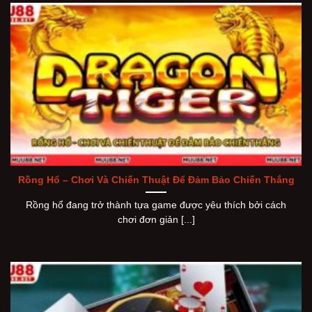
Rồng Hổ – Chơi Và Chiến Thuật Để Đảm Bảo Chiến Thắng
Rồng hổ đang trở thành tựa game được yêu thích bởi cách
chơi đơn giản [...]