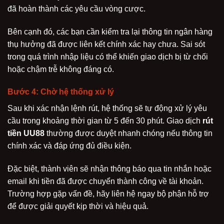
đã hoàn thành các yêu cầu vòng cược.
Bên cạnh đó, các bạn cần kiểm tra lại thông tin ngân hàng
thụ hưởng đã được liên kết chính xác hay chưa. Sai sót
trong quá trình nhập liệu có thể khiến giao dịch bị từ chối
hoặc chậm trễ không đáng có.
Bước 4: Chờ hệ thống xử lý
Sau khi xác nhận lệnh rút, hệ thống sẽ tự động xử lý yêu
cầu trong khoảng thời gian từ 5 đến 30 phút. Giao dịch
rút
tiền UU88
thường được duyệt nhanh chóng nếu thông tin
chính xác và đáp ứng đủ điều kiện.
Đặc biệt, thành viên sẽ nhận thông báo qua tin nhắn hoặc
email khi tiền đã được chuyển thành công về tài khoản.
Trường hợp gặp vấn đề, hãy liên hệ ngay bộ phận hỗ trợ
để được giải quyết kịp thời và hiệu quả.