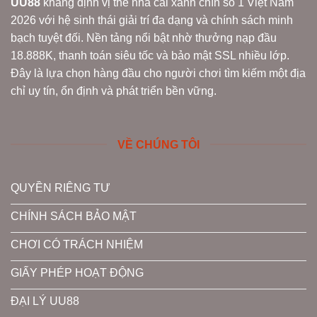
UU88
khẳng định vị thế nhà cái xanh chín số 1 Việt Nam
2026 với hệ sinh thái giải trí đa dạng và chính sách minh
bạch tuyệt đối. Nền tảng nổi bật nhờ thưởng nạp đầu
18.888K, thanh toán siêu tốc và bảo mật SSL nhiều lớp.
Đây là lựa chọn hàng đầu cho người chơi tìm kiếm một địa
chỉ uy tín, ổn định và phát triển bền vững.
VỀ CHÚNG TÔI
QUYỀN RIÊNG TƯ
CHÍNH SÁCH BẢO MẬT
CHƠI CÓ TRÁCH NHIỆM
GIẤY PHÉP HOẠT ĐỘNG
ĐẠI LÝ UU88