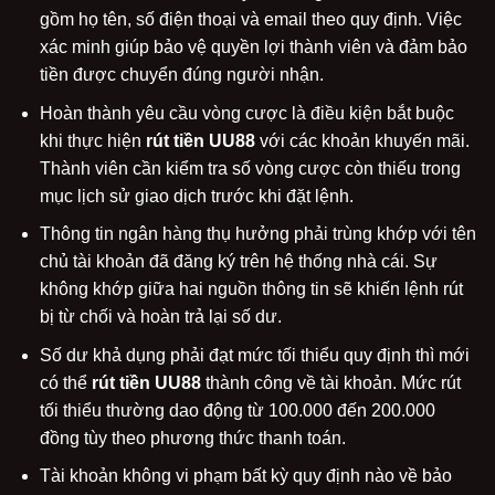
gồm họ tên, số điện thoại và email theo quy định. Việc
xác minh giúp bảo vệ quyền lợi thành viên và đảm bảo
tiền được chuyển đúng người nhận.
Hoàn thành yêu cầu vòng cược là điều kiện bắt buộc
khi thực hiện
rút tiền UU88
với các khoản khuyến mãi.
Thành viên cần kiểm tra số vòng cược còn thiếu trong
mục lịch sử giao dịch trước khi đặt lệnh.
Thông tin ngân hàng thụ hưởng phải trùng khớp với tên
chủ tài khoản đã đăng ký trên hệ thống nhà cái. Sự
không khớp giữa hai nguồn thông tin sẽ khiến lệnh rút
bị từ chối và hoàn trả lại số dư.
Số dư khả dụng phải đạt mức tối thiểu quy định thì mới
có thể
rút tiền UU88
thành công về tài khoản. Mức rút
tối thiểu thường dao động từ 100.000 đến 200.000
đồng tùy theo phương thức thanh toán.
Tài khoản không vi phạm bất kỳ quy định nào về bảo