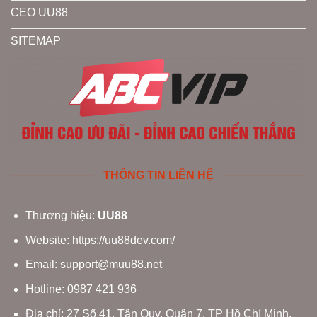
CEO UU88
SITEMAP
THÔNG TIN LIÊN HỆ
Thương hiệu:
UU88
Website:
https://uu88dev.com/
Email:
support@muu88.net
Hotline: 0987 421 936
Địa chỉ: 27 Số 41, Tân Quy, Quận 7, TP Hồ Chí Minh,