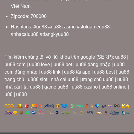
Việt Nam
Zipcode: 700000
Hashtags: #uu88 #uu88casino #slotgameuu88
#nhacaiuu88 #dangkyuu88
Tìm kiếm chúng tôi với từ khóa trên google (SERP): uu88 |
uu88 com | uu88 love | uu88 bet | uu88 đăng nhập | uu88
com đăng nhập | uu88 link | uu88 tải app | uu88 best | uu88
trang chủ | u888 slot | nhà cái uu88 | trang chủ uu88 | uu88
nhà cái | tại uu88 | game uu88 | uu88 casino | uu88 online |
u88 | u888