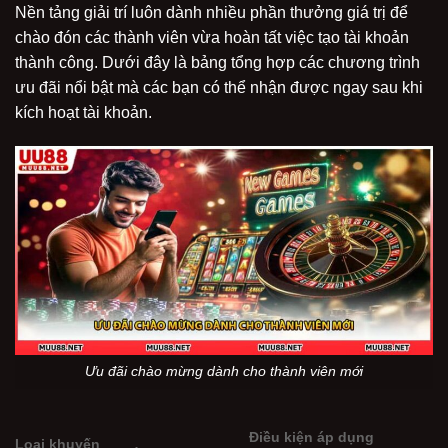
Nền tảng giải trí luôn dành nhiều phần thưởng giá trị để
chào đón các thành viên vừa hoàn tất việc tạo tài khoản
thành công. Dưới đây là bảng tổng hợp các chương trình
ưu đãi nổi bật mà các bạn có thể nhận được ngay sau khi
kích hoạt tài khoản.
Ưu đãi chào mừng dành cho thành viên mới
Điều kiện áp dụng
Loại khuyến