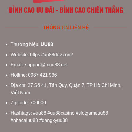
THÔNG TIN LIÊN HỆ
Thương hiệu:
UU88
Website:
https://uu88dev.com/
Email:
support@muu88.net
Hotline: 0987 421 936
Địa chỉ: 27 Số 41, Tân Quy, Quận 7, TP Hồ Chí Minh,
Việt Nam
Zipcode: 700000
Hashtags: #uu88 #uu88casino #slotgameuu88
#nhacaiuu88 #dangkyuu88