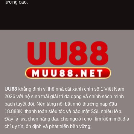
lượng cao.
UU88
khẳng định vị thế nhà cái xanh chín số 1 Việt Nam
2026 với hệ sinh thái giải trí đa dạng và chính sách minh
bạch tuyệt đối. Nền tảng nổi bật nhờ thưởng nạp đầu
18.888K, thanh toán siêu tốc và bảo mật SSL nhiều lớp.
Đây là lựa chọn hàng đầu cho người chơi tìm kiếm một địa
chỉ uy tín, ổn định và phát triển bền vững.