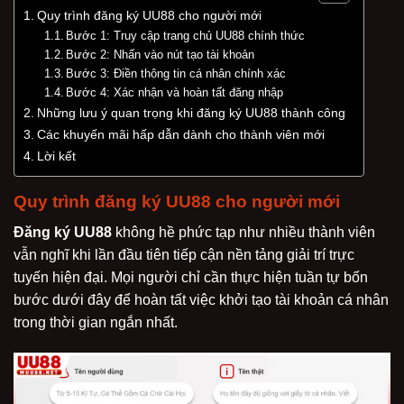
Quy trình đăng ký UU88 cho người mới
Bước 1: Truy cập trang chủ UU88 chính thức
Bước 2: Nhấn vào nút tạo tài khoản
Bước 3: Điền thông tin cá nhân chính xác
Bước 4: Xác nhận và hoàn tất đăng nhập
Những lưu ý quan trọng khi đăng ký UU88 thành công
Các khuyến mãi hấp dẫn dành cho thành viên mới
Lời kết
Quy trình đăng ký UU88 cho người mới
Đăng ký UU88
không hề phức tạp như nhiều thành viên
vẫn nghĩ khi lần đầu tiên tiếp cận nền tảng giải trí trực
tuyến hiện đại. Mọi người chỉ cần thực hiện tuần tự bốn
bước dưới đây để hoàn tất việc khởi tạo tài khoản cá nhân
trong thời gian ngắn nhất.