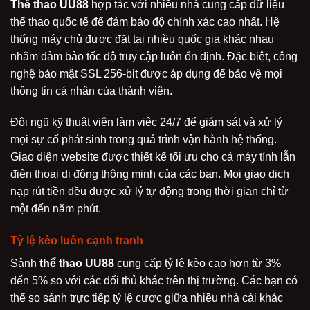
Thể thao UU88
hợp tác với nhiều nhà cung cấp dữ liệu
thể thao quốc tế để đảm bảo độ chính xác cao nhất. Hệ
thống máy chủ được đặt tại nhiều quốc gia khác nhau
nhằm đảm bảo tốc độ truy cập luôn ổn định. Đặc biệt, công
nghệ bảo mật SSL 256-bit được áp dụng để bảo vệ mọi
thông tin cá nhân của thành viên.
Đội ngũ kỹ thuật viên làm việc 24/7 để giám sát và xử lý
mọi sự cố phát sinh trong quá trình vận hành hệ thống.
Giao diện website được thiết kế tối ưu cho cả máy tính lẫn
điện thoại di động thông minh của các bạn. Mọi giao dịch
nạp rút tiền đều được xử lý tự động trong thời gian chỉ từ
một đến năm phút.
Tỷ lệ kèo luôn cạnh tranh
Sảnh
thể thao UU88
cung cấp tỷ lệ kèo cao hơn từ 3%
đến 5% so với các đối thủ khác trên thị trường. Các bạn có
thể so sánh trực tiếp tỷ lệ cược giữa nhiều nhà cái khác