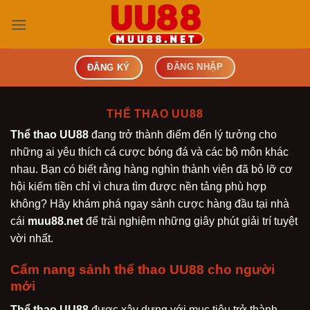
Bỏ
qua
nội
dung
ĐĂNG NHẬP
ĐĂNG KÝ
THỂ THAO UU88
Thể thao UU88
đang trở thành điểm đến lý tưởng cho
những ai yêu thích cá cược bóng đá và các bộ môn khác
nhau. Bạn có biết rằng hàng nghìn thành viên đã bỏ lỡ cơ
hội kiếm tiền chỉ vì chưa tìm được nền tảng phù hợp
không? Hãy khám phá ngay sảnh cược hàng đầu tại nhà
cái
muu88.net
để trải nghiệm những giây phút giải trí tuyệt
vời nhất.
Cẩm nang sảnh thể thao UU88 cho người
mới
Thể thao UU88
được xây dựng với mục tiêu trở thành