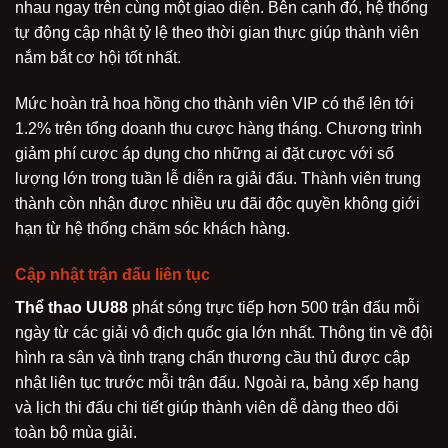
nhau ngay trên cùng một giao diện. Bên cạnh đó, hệ thống
tự động cập nhật tỷ lệ theo thời gian thực giúp thành viên
nắm bắt cơ hội tốt nhất.
Mức hoàn trả hoa hồng cho thành viên VIP có thể lên tới
1.2% trên tổng doanh thu cược hàng tháng. Chương trình
giảm phí cược áp dụng cho những ai đặt cược với số
lượng lớn trong tuần lễ diễn ra giải đấu. Thành viên trung
thành còn nhận được nhiều ưu đãi độc quyền không giới
hạn từ hệ thống chăm sóc khách hàng.
Cập nhật trận đấu liên tục
Thể thao UU88
phát sóng trực tiếp hơn 500 trận đấu mỗi
ngày từ các giải vô địch quốc gia lớn nhất. Thông tin về đội
hình ra sân và tình trạng chấn thương cầu thủ được cập
nhật liên tục trước mỗi trận đấu. Ngoài ra, bảng xếp hạng
và lịch thi đấu chi tiết giúp thành viên dễ dàng theo dõi
toàn bộ mùa giải.