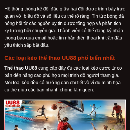
Hệ thống thống kê đối đầu giữa hai đội được trình bày trực
quan với biểu đồ và số liệu cụ thể rõ ràng. Tin tức bóng đá
nóng hổi từ các nguồn uy tín được tổng hợp và phân tích
kỹ lưỡng bởi chuyên gia. Thành viên có thể đăng ký nhận
thông báo qua email hoặc tin nhắn điện thoại khi trận đấu
yêu thích sắp bắt đầu.
Các loại kèo thể thao UU88 phổ biến nhất
Thể thao UU88
cung cấp đầy đủ các loại kèo cược từ cơ
bản đến nâng cao phù hợp mọi trình độ người tham gia.
Mỗi loại kèo đều có hướng dẫn chi tiết và ví dụ minh họa
cụ thể giúp các bạn nhanh chóng làm quen.