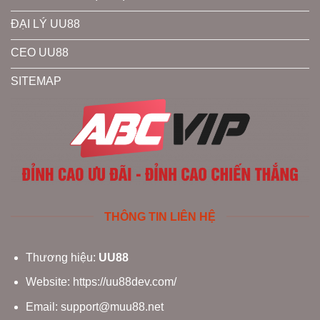
ĐẠI LÝ UU88
CEO UU88
SITEMAP
THÔNG TIN LIÊN HỆ
Thương hiệu:
UU88
Website:
https://uu88dev.com/
Email:
support@muu88.net