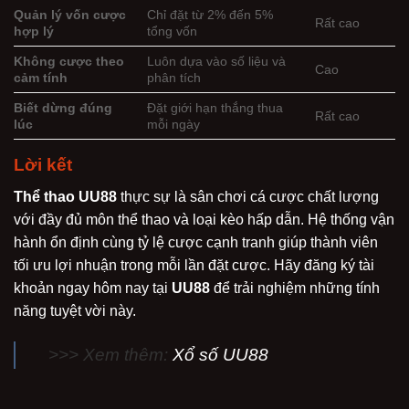
Quản lý vốn cược
Chỉ đặt từ 2% đến 5%
Rất cao
hợp lý
tổng vốn
Không cược theo
Luôn dựa vào số liệu và
Cao
cảm tính
phân tích
Biết dừng đúng
Đặt giới hạn thắng thua
Rất cao
lúc
mỗi ngày
Lời kết
Thể thao UU88
thực sự là sân chơi cá cược chất lượng
với đầy đủ môn thể thao và loại kèo hấp dẫn. Hệ thống vận
hành ổn định cùng tỷ lệ cược cạnh tranh giúp thành viên
tối ưu lợi nhuận trong mỗi lần đặt cược. Hãy đăng ký tài
khoản ngay hôm nay tại
UU88
để trải nghiệm những tính
năng tuyệt vời này.
>>> Xem thêm:
Xổ số UU88