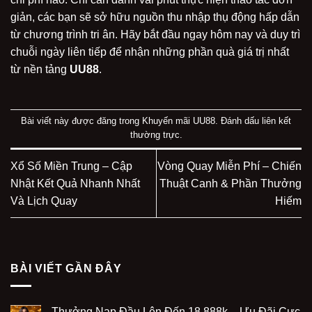
giản, các bạn sẽ sở hữu nguồn thu nhập thụ động hấp dẫn
từ chương trình tri ân. Hãy bắt đầu ngay hôm nay và duy trì
chuỗi ngày liên tiếp để nhận những phần quà giá trị nhất
từ nền tảng
UU88
.
Bài viết này được đăng trong
Khuyến mãi UU88
. Đánh dấu
liên kết
thường trực
.
Xổ Số Miền Trung – Cập
Vòng Quay Miễn Phí – Chiến
Nhật Kết Quả Nhanh Nhất
Thuật Canh & Phần Thưởng
Và Lịch Quay
Hiếm
BÀI VIẾT GẦN ĐÂY
Thưởng Nạp Đầu Lên Đến 18.888k – Ưu Đãi Cực