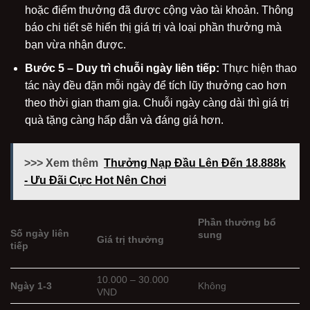
hoặc điểm thưởng đã được cộng vào tài khoản. Thông
báo chi tiết sẽ hiển thị giá trị và loại phần thưởng mà
bạn vừa nhận được.
Bước 5 – Duy trì chuỗi ngày liên tiếp:
Thực hiện thao
tác này đều đặn mỗi ngày để tích lũy thưởng cao hơn
theo thời gian tham gia. Chuỗi ngày càng dài thì giá trị
quà tặng càng hấp dẫn và đáng giá hơn.
>>> Xem thêm
Thưởng Nạp Đầu Lên Đến 18.888k
- Ưu Đãi Cực Hot Nên Chơi
Phần thưởng bổ
Số ngày liên
sung
Giá trị thưởng
tiếp
10.000 – 30.000
Ngày 1-3
Không
VND