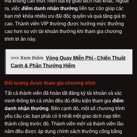
mà không cần thực hiện bất kỳ giao dịch nào khác. Ngoài
ra, việc
điểm danh nhận thưởng
liên tục còn giúp các
bạn mở khóa nhiều ưu đãi độc quyền và quà tặng giá trị
cao. Thành viên VIP thường được hưởng mức thưởng
cao hơn so với tài khoản thường khi tham gia chương
trình tri ân này.
>>> Xem thêm
Vòng Quay Miễn Phí - Chiến Thuật
Canh & Phần Thưởng Hiếm
Đối tượng được tham gia chương trình
Tất cả thành viên đã hoàn tất đăng ký tài khoản và xác
minh thông tin cá nhân đều đủ điều kiện tham gia
điểm
danh nhận thưởng
. Bên cạnh đó, một số chương trình
yêu cầu các bạn phải có ít nhất một giao dịch nạp tiền
thành công trước đó. Thành viên mới và thành viên lâu
năm đều được áp dụng chính sách thưởng công bằng