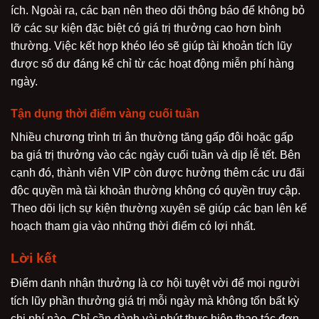
ích. Ngoài ra, các bạn nên theo dõi thông báo để không bỏ
lỡ các sự kiện đặc biệt có giá trị thưởng cao hơn bình
thường. Việc kết hợp khéo léo sẽ giúp tài khoản tích lũy
được số dư đáng kể chỉ từ các hoạt động miễn phí hàng
ngày.
Tận dụng thời điểm vàng cuối tuần
Nhiều chương trình tri ân thường tăng gấp đôi hoặc gấp
ba giá trị thưởng vào các ngày cuối tuần và dịp lễ tết. Bên
cạnh đó, thành viên VIP còn được hưởng thêm các ưu đãi
độc quyền mà tài khoản thường không có quyền truy cập.
Theo dõi lịch sự kiện thường xuyên sẽ giúp các bạn lên kế
hoạch tham gia vào những thời điểm có lợi nhất.
Lời kết
Điểm danh nhận thưởng là cơ hội tuyệt vời để mọi người
tích lũy phần thưởng giá trị mỗi ngày mà không tốn bất kỳ
chi phí nào. Chỉ cần dành vài phút thực hiện thao tác đơn